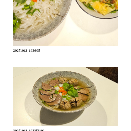
20251012_193605
20251012_193258(0)