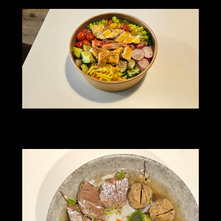
20251012_160128(0)