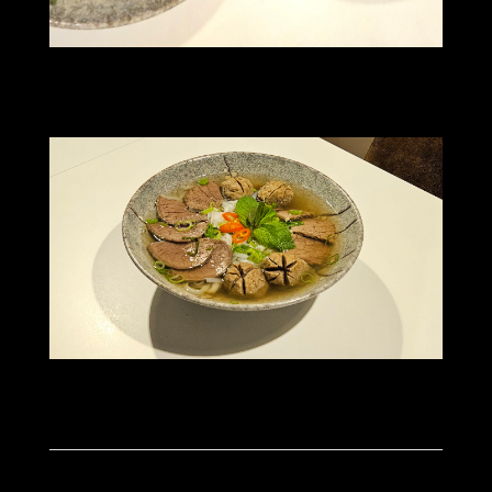
20251012_193605
20251012_193258(0)
1
2
3
WEITER